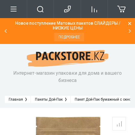
Новое поступление Матовых пакетов СЛАЙДЕРЫ /
Бол
О нас
Доставка
НИЗКИЕ ЦЕНЫ
ПОДРОБНЕЕ
Напишите нам
Сроки доставки
Интернет-магазин упаковки для дома и вашего
бизнеса
Главная
Пакеты Дой-Пак
Пакет Дой-Пак бумажный с окном