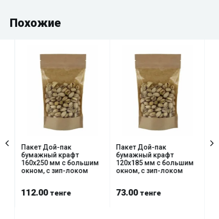
Похожие
Пакет Дой-пак
Пакет Дой-пак
Па
бумажный крафт
бумажный крафт
бу
м
160х250 мм с большим
120х185 мм с большим
24
окном, с зип-локом
окном, с зип-локом
пр
мм
112.00
73.00
2
тенге
тенге