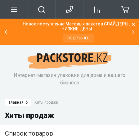
Новое поступление Матовых пакетов СЛАЙДЕРЫ /
Бол
О нас
Доставка
НИЗКИЕ ЦЕНЫ
ПОДРОБНЕЕ
Напишите нам
Сроки доставки
Интернет-магазин упаковки для дома и вашего
бизнеса
Главная
Хиты продаж
Хиты продаж
Список товаров