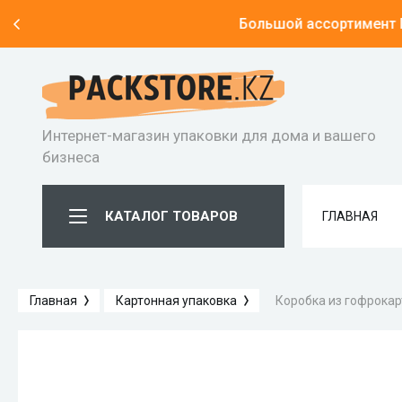
Большой ассортимент Поч
О нас
Доставка
Напишите нам
Сроки доставки
Интернет-магазин упаковки для дома и вашего
бизнеса
КАТАЛОГ ТОВАРОВ
ГЛАВНАЯ
Коробка из гофрокар
Главная
Картонная упаковка