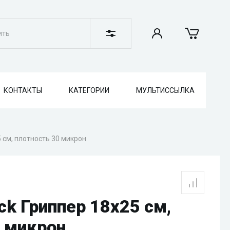
ркетплейсы
Жми Сюда!
Алматы
ПОДРОБНЕЕ
ПОДРОБНЕЕ
лужбы
ПОДРОБНЕЕ
КОНТАКТЫ
КАТЕГОРИИ
МУЛЬТИССЫЛКА
5 см, плотность 30 микрон
ck Гриппер 18х25 см,
0 микрон