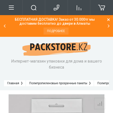
0.000тг мы
Новое поступление Матовых пакетов СЛАЙДЕ
О нас
Доставка
 Алматы
НИЗКИЕ ЦЕНЫ
ПОДРОБНЕЕ
Напишите нам
Сроки доставки
Интернет-магазин упаковки для дома и вашего
бизнеса
Главная
Полипропиленовые прозрачные пакеты
Полипропи