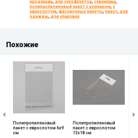
продукции
,
для сухофруктов
,
сувенирка
,
полипропиленовый пакет с клапаном
,
с
еврослотом
,
фасовочные пакеты
,
пакет
,
для
одежды
,
для упаковки
Похожие
Полипропиленовый
Полипропиленовый
По
пакет с еврослотом 6х9
пакет с еврослотом
па
см
13х18 см
7х